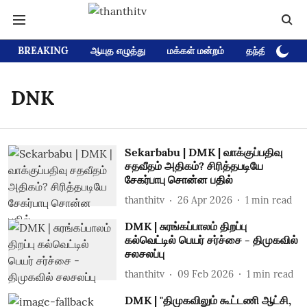
BREAKING
ஆயுத எழுத்து
மக்கள் மன்றம்
தந்தி டிவி D
DNK
Sekarbabu | DMK | வாக்குப்பதிவு
சதவீதம் அதிகம்? சிரித்தபடியே
சேகர்பாபு சொன்ன பதில்
thanthitv
26 Apr 2026
1
min read
DMK | சுரங்கப்பாலம் திறப்பு
கல்வெட்டில் பெயர் சர்ச்சை - திமுகவில்
சலசலப்பு
thanthitv
09 Feb 2026
1
min read
DMK | "திமுகவிலும் கூட்டணி ஆட்சி,