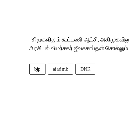
"திமுகவிலும் கூட்டணி ஆட்சி, அதிமுகவில
அரசியல் விமர்சகர் ஜீவசகாப்தன் சொல்லும
bjp
aiadmk
DNK