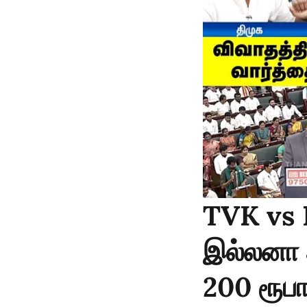
TVK vs 
இல்லனா அ
200 ரூபா 