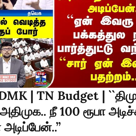
DMK | TN Budget | ``திம
திமுக.. நீ 100 ரூபா அடிச்
அடிப்பேன்..’’