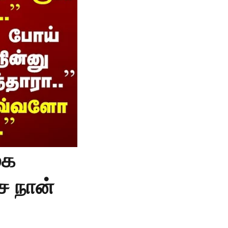
ுக
ச நான்