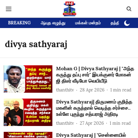
BREAKING
ஆயுத எழுத்து
மக்கள் மன்றம்
தந்தி டிவி D
divya sathyaraj
Mohan G | Divya Sathyaraj | "அந்த
கருத்து தப்பு சார்" இயக்குனர் மோகன்
ஜி திடீர் வீடியோ வெயியீடு
thanthitv
28 Apr 2026
1
min read
Divya Sathyaraj| திருமணம் குறித்த
மகளின் கருத்தால் வெடித்த சர்ச்சை..
உள்ளே புகுந்து சத்யராஜ் அதிரடி
thanthitv
27 Apr 2026
1
min read
Divya Sathyaraj | "சென்னையில்