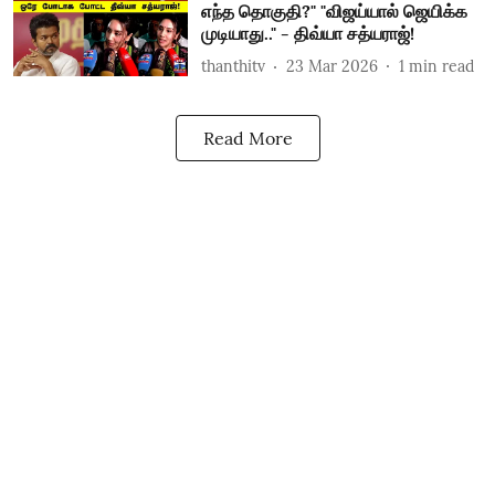
எந்த தொகுதி?" "விஜய்யால் ஜெயிக்க
முடியாது.." - திவ்யா சத்யராஜ்!
thanthitv
23 Mar 2026
1
min read
Read More