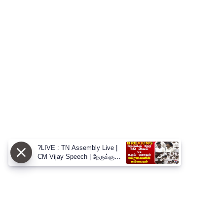
?LIVE : TN Assembly Live |
CM Vijay Speech | நேருக்கு
நேர் CM விஜய் vs உதய் மோதல்
பேரவையில் களேபரம்