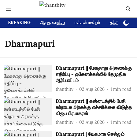
BREAKING
ஆயுத எழுத்து
மக்கள் மன்றம்
தந்தி டிவி D
Dharmapuri
Dharmapuri || மேகதாது அணைக்கு
எதிர்ப்பு - ஒகேனக்கல்லில் தேமுதிக
ஆர்ப்பாட்டம்
thanthitv
02 Aug 2026
1
min read
Dharmapuri || கன்னடத்தில் பேசி
கர்நாடக அரசுக்கு எச்சரிக்கை விடுத்த
விஜய பிரபாகரன்
thanthitv
02 Aug 2026
1
min read
Dharmapuri | வேகமாக செல்லும்