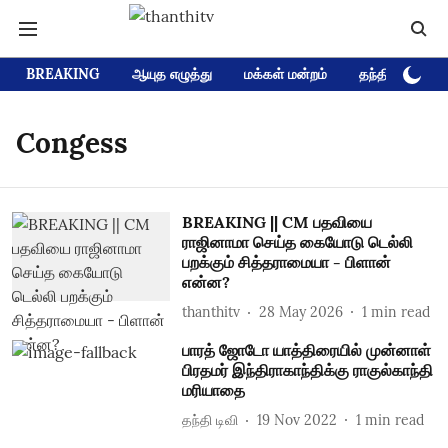
BREAKING
ஆயுத எழுத்து
மக்கள் மன்றம்
தந்தி டிவி D
Congess
BREAKING || CM பதவியை
ராஜினாமா செய்த கையோடு டெல்லி
பறக்கும் சித்தராமையா - பிளான்
என்ன?
thanthitv
28 May 2026
1
min read
பாரத் ஜோடோ யாத்திரையில் முன்னாள்
பிரதமர் இந்திராகாந்திக்கு ராகுல்காந்தி
மரியாதை
தந்தி டிவி
19 Nov 2022
1
min read