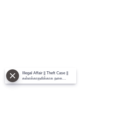
Illegal Affair || Theft Case ||
கள்ளக்காதலிக்காக நகை
திருட்டில் ஈடுபட்ட வாலிபர் -
மதுரையில் பரபரப்பு