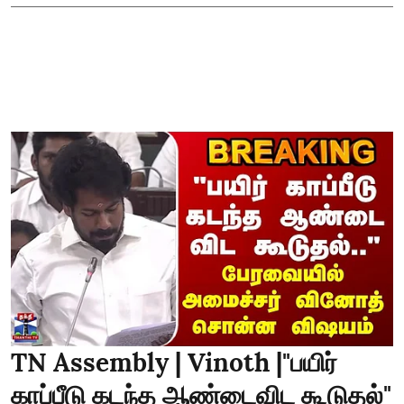
TN Assembly | Vinoth |"பயிர்
காப்பீடு கடந்த ஆண்டைவிட கூடுதல்"