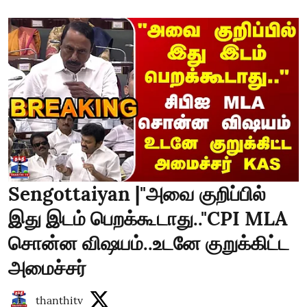
Sengottaiyan |"அவை குறிப்பில்
இது இடம் பெறக்கூடாது.."CPI MLA
சொன்ன விஷயம்..உடனே குறுக்கிட்ட
அமைச்சர்
thanthitv