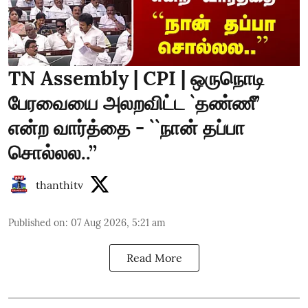
TN Assembly | CPI | ஒருநொடி
பேரவையை அலறவிட்ட `தண்ணீ’
என்ற வார்த்தை - ``நான் தப்பா
சொல்லல..’’
thanthitv
Published on
:
07 Aug 2026, 5:21 am
Read More