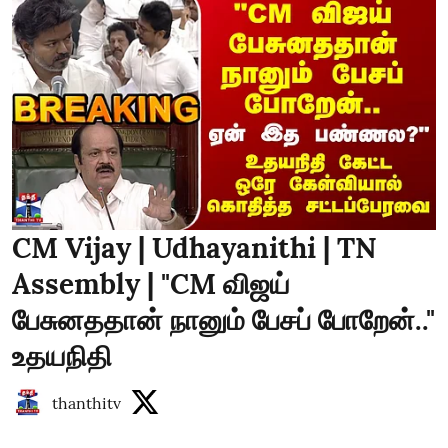
CM Vijay | Udhayanithi | TN
Assembly | "CM விஜய்
பேசுனததான் நானும் பேசப் போறேன்.."
உதயநிதி
thanthitv