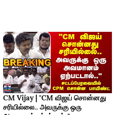
CM Vijay | "CM விஜய் சொன்னது
சரியில்லை.. அவருக்கு ஒரு