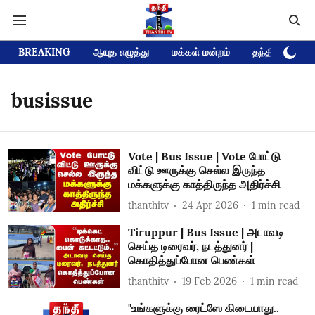
BREAKING
ஆயுத எழுத்து
மக்கள் மன்றம்
தந்தி டிவி D
busissue
Vote | Bus Issue | Vote போட்டு
விட்டு ஊருக்கு செல்ல இருந்த
மக்களுக்கு காத்திருந்த அதிர்ச்சி
thanthitv
24 Apr 2026
1
min read
Tiruppur | Bus Issue | அடாவடி
செய்த டிரைவர், நடத்துனர் |
கொதித்துப்போன பெண்கள்
thanthitv
19 Feb 2026
1
min read
"உங்களுக்கு ரைட்ஸே கிடையாது..