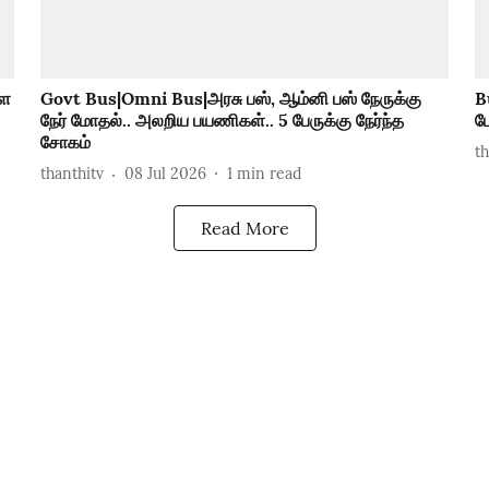
ரள
Govt Bus|Omni Bus|அரசு பஸ், ஆம்னி பஸ் நேருக்கு
B
நேர் மோதல்.. அலறிய பயணிகள்.. 5 பேருக்கு நேர்ந்த
ப
சோகம்
t
thanthitv
08 Jul 2026
1
min read
Read More