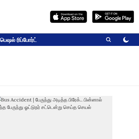
பெஷல் ரிப்போர்ட்