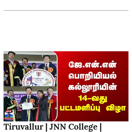
Tiruvallur | JNN College |