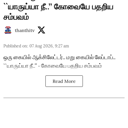
``யாருய்யா நீ..’’ கோவையே பதறிய
சம்பவம்
thanthitv
Published on
:
07 Aug 2026, 9:27 am
ஒரு கையில் ஆக்சிலேட்டர்.. மறு கையில் லேப்டாப்..
``யாருய்யா நீ..’’ - கோவையே பதறிய சம்பவம்
Read More