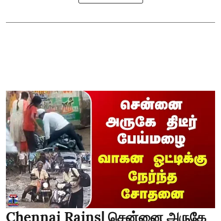
Chennai Rains| சென்னை அருகே