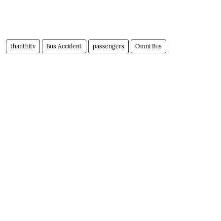
thanthitv
Bus Accident
passengers
Omni Bus