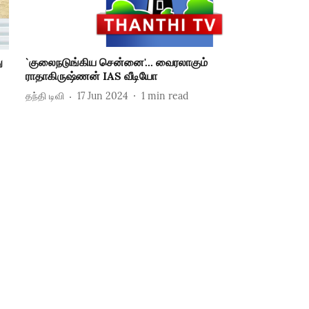
ு
`குலைநடுங்கிய சென்னை'... வைரலாகும்
ராதாகிருஷ்ணன் IAS வீடியோ
தந்தி டிவி
17 Jun 2024
1
min read