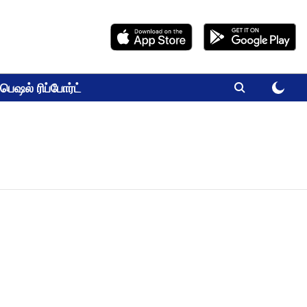
பெஷல் ரிப்போர்ட்