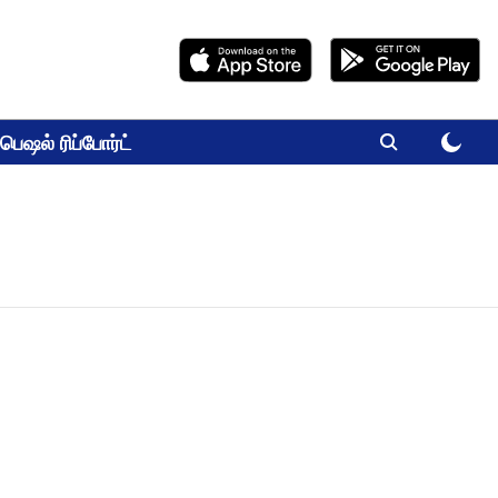
பெஷல் ரிப்போர்ட்