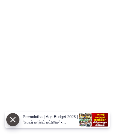
Premalatha | Agri Budget 2026 |
“பெயர் மாற்றம் மட்டுமே” -
வேளாண் பட்ஜெட்டை சாடிய
பிரேமலதா