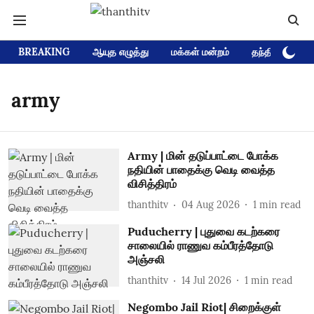
BREAKING
ஆயுத எழுத்து
மக்கள் மன்றம்
தந்தி டிவி D
army
Army | மின் தடுப்பாட்டை போக்க
நதியின் பாதைக்கு வெடி வைத்த
விசித்திரம்
thanthitv
04 Aug 2026
1
min read
Puducherry | புதுவை கடற்கரை
சாலையில் ராணுவ கம்பீரத்தோடு
அஞ்சலி
thanthitv
14 Jul 2026
1
min read
Negombo Jail Riot| சிறைக்குள்