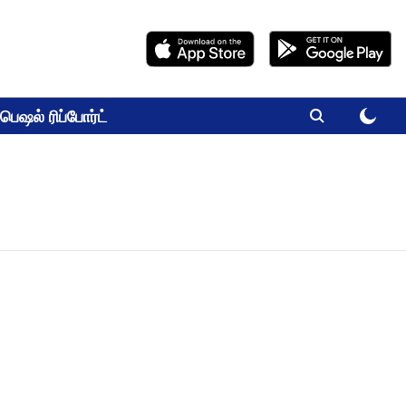
பெஷல் ரிப்போர்ட்