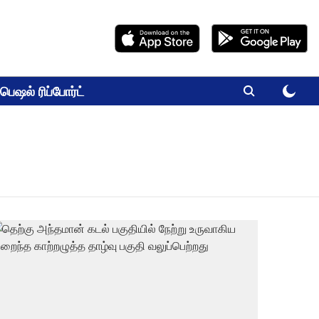
பெஷல் ரிப்போர்ட்