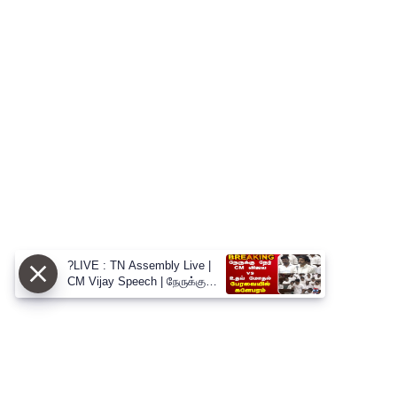
?LIVE : TN Assembly Live |
CM Vijay Speech | நேருக்கு
நேர் CM விஜய் vs உதய் மோதல்
பேரவையில் களேபரம்