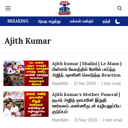
BREAKING
ஆயுத எழுத்து
மக்கள் மன்றம்
தந்தி டிவி D
Ajith Kumar
Ajith kumar | Shalini | Le Mans |
மின்னல் வேகத்தில் ரேஸில் பாய்ந்த
அஜித்..ஷாலினி கொடுத்த Reaction
thanthitv
13 Jun 2026
1
min read
Ajith kumar's Mother Funeral |
நடிகர் அஜித் தாயாரின் இறுதி
ஊர்வலம்..கண்ணீருடன் வழியனுப்பிய
குடும்பம்
thanthitv
31 May 2026
1
min read