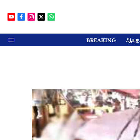
BREAKING
ஆயுத 