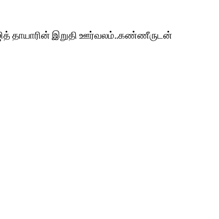
அஜித் தாயாரின் இறுதி ஊர்வலம்..கண்ணீருடன்