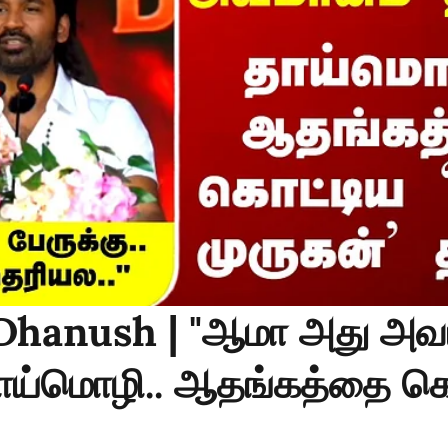
 Dhanush | "ஆமா அது அவ
 தாய்மொழி.. ஆதங்கத்தை க