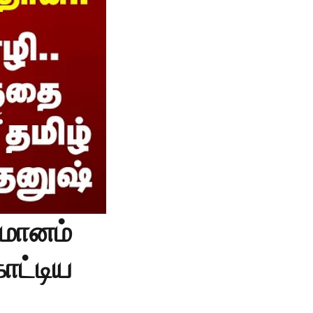
மானம்
ொட்டிய