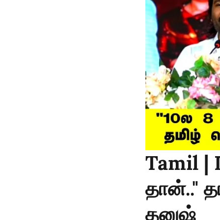
Tamil |
தான்.."
தனுஷ்