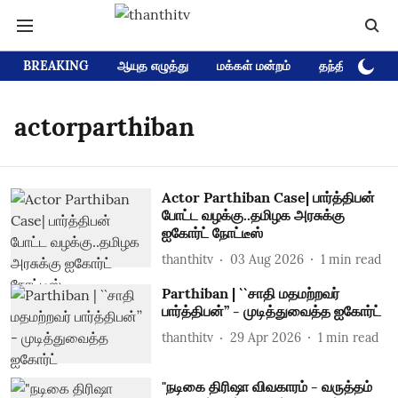
BREAKING
ஆயுத எழுத்து
மக்கள் மன்றம்
தந்தி டிவி D
actorparthiban
Actor Parthiban Case| பார்த்திபன்
போட்ட வழக்கு..தமிழக அரசுக்கு
ஐகோர்ட் நோட்டீஸ்
thanthitv
03 Aug 2026
1
min read
Parthiban | ``சாதி மதமற்றவர்
பார்த்திபன்’’ - முடித்துவைத்த ஐகோர்ட்
thanthitv
29 Apr 2026
1
min read
"நடிகை திரிஷா விவகாரம் - வருத்தம்