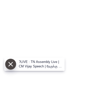
?LIVE : TN Assembly Live |
CM Vijay Speech | நேருக்கு நேர்
CM விஜய் vs உதய் மோதல்
பேரவையில் களேபரம்