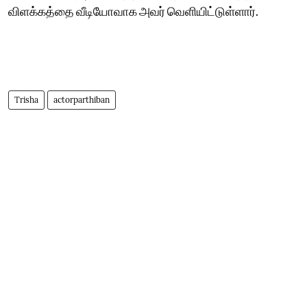
விளக்கத்தை வீடியோவாக அவர் வெளியிட்டுள்ளார்.
Trisha
actorparthiban