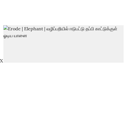
X
Erode | Elephant | வழிப்பறியில்
ஈடுபட்டு தப்பி காட்டுக்குள் ஓடிய
யானை