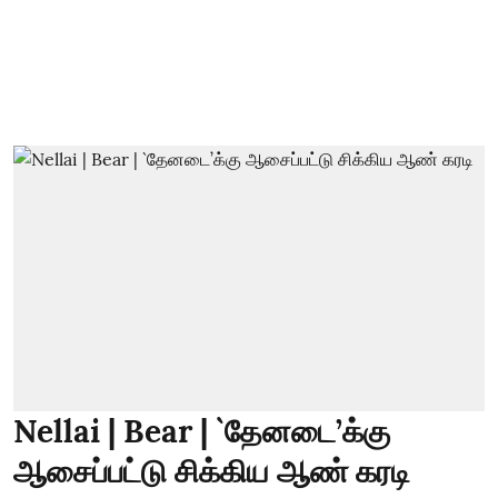
Nellai | Bear | `தேனடை’க்கு
ஆசைப்பட்டு சிக்கிய ஆண் கரடி