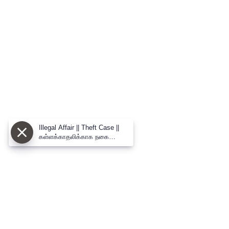
Illegal Affair || Theft Case ||
கள்ளக்காதலிக்காக நகை
திருட்டில் ஈடுபட்ட வாலிபர் -
மதுரையில் பரபரப்பு