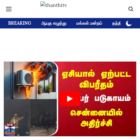
BREAKING
ஆயுத எழுத்து
மக்கள் மன்றம்
தந்தி டிவி D