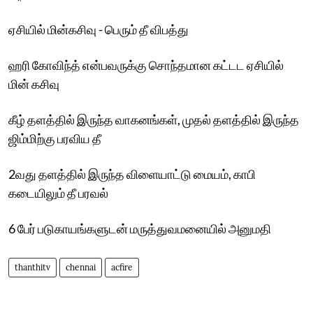
ஏசியில் மின்கசிவு - பெரும் தீ விபத்து
ஹரி கோவிந்த் என்பவருக்கு சொந்தமான கட்டட ஏசியில்
மின் கசிவு
கீழ் தளத்தில் இருந்த வாகனங்கள், முதல் தளத்தில் இருந்த
ஜிம்மிற்கு பரவிய தீ
2வது தளத்தில் இருந்த விளையாட்டு மையம், காபி
கடையிலும் தீ பரவல்
6 பேர் படுகாயங்களுடன் மருத்துவமனையில் அனுமதி
thanthitv
chennai
acfire