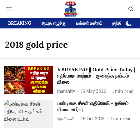
BREAKING
ஆயுத எழுத்து
மக்கள் மன்றம்
தந்தி டிவி D
2018 gold price
#BREAKING || Gold Price Today |
எதிர்பாரா மாற்றம் - குறைந்த தங்கம்
விலை
thanthitv
16 May 2026
1
min read
பண்டிகை சீசன் எதிரொலி - தங்கம்
விலை உயர்வு
தந்தி டிவி
26 Oct 2018
1
min read