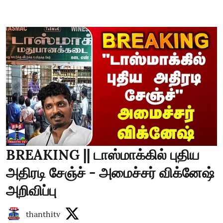
BREAKING || டாஸ்மாக்கில் புதிய
அதிரடி சேஞ்ச் - அமைச்சர் விக்னேஷ்
அறிவிப்பு
thanthitv