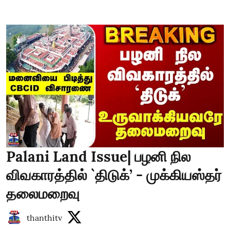
Palani Land Issue| பழனி நில
விவகாரத்தில் `திடுக்’ - முக்கியஸ்தர்
தலைமறைவு
thanthitv