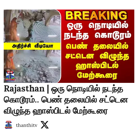
Rajasthan | ஒரு நொடியில் நடந்த
கொடூரம்.. பெண் தலையில் சட்டென
விழுந்த ஹாஸ்பிடல் மேற்கூரை
thanthitv