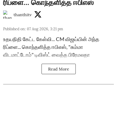
ரிப்ளை... கொந்தளித்த ஈபிஎஸ்
thanthitv
Published on
:
07 Aug 2026, 3:21 pm
உதயநிதி கேட்ட கேள்வி... CM விஜய்யின் அந்த
ரிப்ளை... கொந்தளித்த ஈபிஎஸ், "சும்மா
விடமாட்டோம்" டிவிஸ்ட் வைத்த பிரேமலதா
Read More