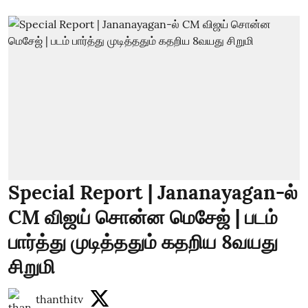
Special Report | Jananayagan-ல்
CM விஜய் சொன்ன மெசேஜ் | படம்
பார்த்து முடித்ததும் கதறிய 8வயது
சிறுமி
thanthitv