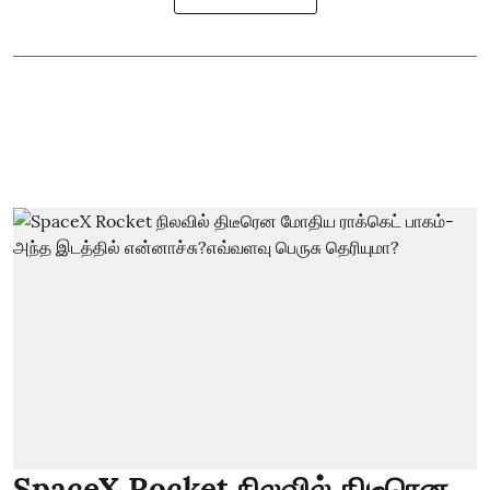
SpaceX Rocket நிலவில் திடீரென