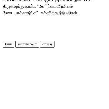
திமுகவுக்கு ஷாக்... "கோர்ட்டை அரசியல்
மேடையாக்காதீங்க" - எச்சரித்த நீதிபதிகள்..
karur
supremecourt
cmvijay