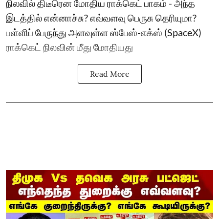
நிலவில் திடீரென மோதிய ராக்கெட் பாகம் - அந்த
இடத்தில் என்னாச்சு? எவ்வளவு பெருசு தெரியுமா?
பள்ளிப் பேருந்து அளவுள்ள ஸ்பேஸ்-எக்ஸ் (SpaceX)
ராக்கெட் நிலவின் மீது மோதியது
Read More