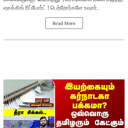
ஷாக்கிங் ரிப்போர்ட் | பெற்றோர்களே உஷார்..
Read More