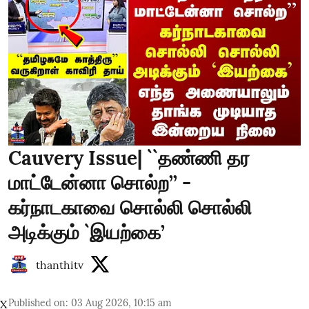
Cauvery Issue| ``தண்ணி தர
மாட்டேன்னா சொல்ற’’ -
கர்நாடகாவை சொல்லி சொல்லி
அடிக்கும் `இயற்கை’
thanthitv
Published on
:
03 Aug 2026, 10:15 am
X