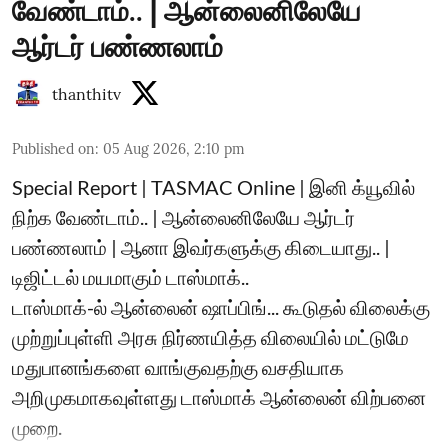
வேண்டாம்.. | ஆன்லைனிலேயே
ஆர்டர் பண்ணலாம்
thanthitv
Published on
:
05 Aug 2026, 2:10 pm
Special Report | TASMAC Online | இனி க்யூவில்
நிற்க வேண்டாம்.. | ஆன்லைனிலேயே ஆர்டர்
பண்ணலாம் | ஆனா இவர்களுக்கு கிடையாது.. |
டிஜிட்டல் மயமாகும் டாஸ்மாக்..
டாஸ்மாக்-ல் ஆன்லைன் ஷாப்பிங்... கூடுதல் விலைக்கு
முற்றுப்புள்ளி அரசு நிர்ணயித்த விலையில் மட்டுமே
மதுபானங்களை வாங்குவதற்கு வசதியாக
அறிமுகமாகவுள்ளது டாஸ்மாக் ஆன்லைன் விற்பனை
முறை.