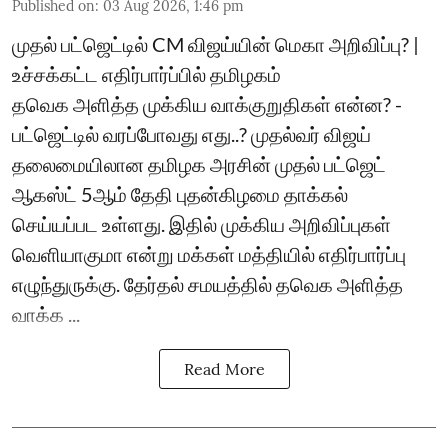
Published on
:
03 Aug 2026, 1:46 pm
முதல் பட்ஜெட்டில் CM விஜய்யின் மெகா அறிவிப்பு? |
உச்சக்கட்ட எதிர்பார்ப்பில் தமிழகம்
தவெக அளித்த முக்கிய வாக்குறுதிகள் என்ன? -
பட்ஜெட்டில் வரப்போவது எது..? முதல்வர் விஜய்
தலைமையிலான தமிழக அரசின் முதல் பட்ஜெட்
ஆகஸ்ட் 5ஆம் தேதி புதன்கிழமை தாக்கல்
செய்யப்பட உள்ளது. இதில் முக்கிய அறிவிப்புகள்
வெளியாகுமா என்று மக்கள் மத்தியில் எதிர்பார்ப்பு
எழுந்துருக்கு. தேர்தல் சமயத்தில் தவெக அளித்த
வாக்க ...
Read More