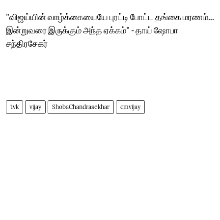
"விஜய்யின் வாழ்க்கையையே புரட்டி போட்ட தங்கை மரணம்...
இன்றுவரை இருக்கும் அந்த ஏக்கம்" - தாய் ஷோபா
சந்திரசேகர்
tvk
vijay
ShobaChandrasekhar
cmvijay