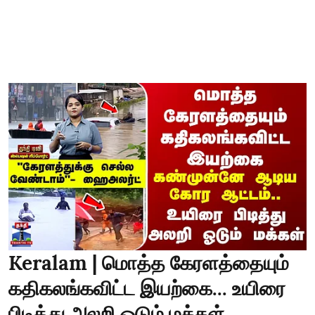
Keralam | மொத்த கேரளத்தையும்
கதிகலங்கவிட்ட இயற்கை... உயிரை
பிடித்து அலறி ஓடும் மக்கள்