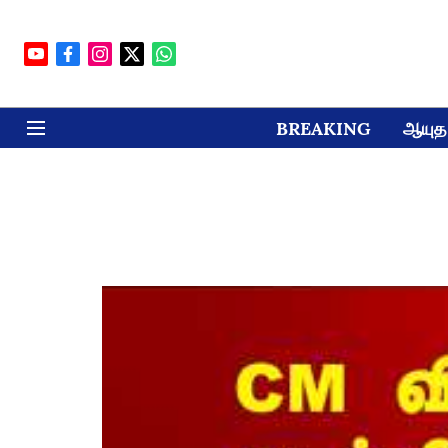
BREAKING
ஆயுத 