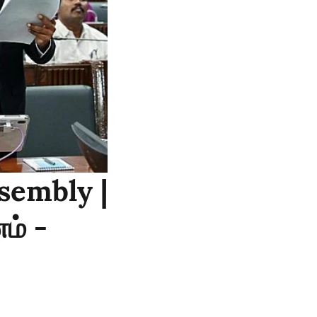
sembly |
ம் -