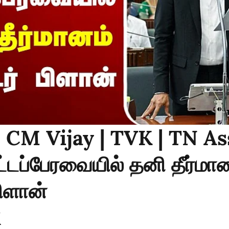
: CM Vijay | TVK | TN As
டப்பேரவையில் தனி தீர்மான
பிளான்