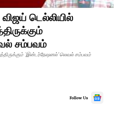
விஜய் டெல்லியில்
்திருக்கும்
ல் சம்பவம்
த்திருக்கும் `இன்டர்நேஷனல்’ லெவல் சம்பவம்
Follow Us