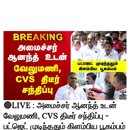
🔴LIVE : அமைச்சர் ஆனந்த் உடன்
வேலுமணி, CVS திடீர் சந்திப்பு -
பட்ஜெட் முடிந்ததும் கிளம்பிய பூகம்பம்