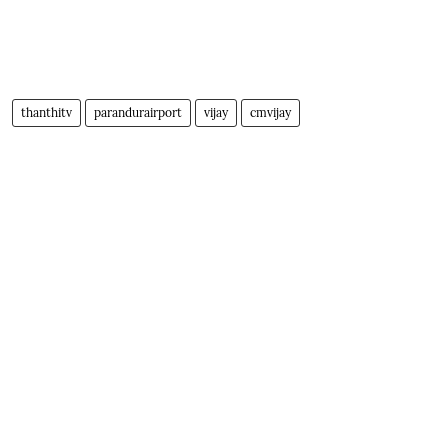
thanthitv
parandurairport
vijay
cmvijay