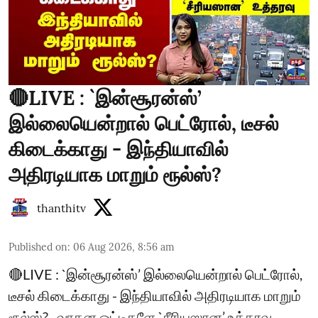
🔴LIVE : `இன்சூரன்ஸ்’
இல்லையென்றால் பெட்ரோல், டீசல்
கிடைக்காது - இந்தியாவில்
அதிரடியாக மாறும் ரூல்ஸ்?
thanthitv
Published on
:
06 Aug 2026, 8:56 am
🔴LIVE : `இன்சூரன்ஸ்’ இல்லையென்றால் பெட்ரோல்,
டீசல் கிடைக்காது - இந்தியாவில் அதிரடியாக மாறும்
ரூல்ஸ்?.. வாகன ஓட்டிகளே `சீரியஸான’ உத்தரவு