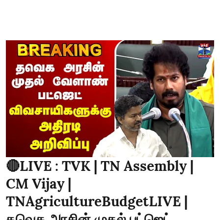
🔴LIVE : TVK | TN Assembly |
CM Vijay |
TNAgricultureBudgetLIVE |
தவெக அரசின் முதல் பட்ஜெட்