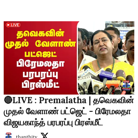
🔴LIVE : Premalatha | தவெகவின்
முதல் வேளாண் பட்ஜெட் - பிரேமலதா
விஜயகாந்த் பரபரப்பு பிரஸ்மீட்
thanthitv