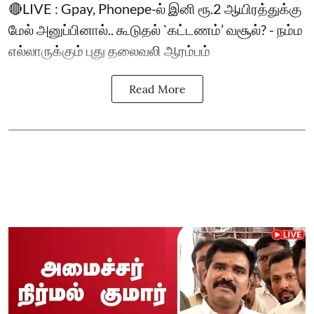
🔴LIVE : Gpay, Phonepe-ல் இனி ரூ.2 ஆயிரத்துக்கு
மேல் அனுப்பினால்.. கூடுதல் `கட்டணம்’ வசூல்? - நம்ம
எல்லாருக்கும் புது தலைவலி ஆரம்பம்
Read More