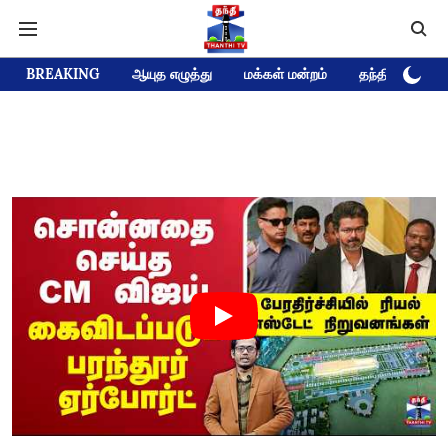
BREAKING
ஆயுத எழுத்து
மக்கள் மன்றம்
தந்தி டிவி D