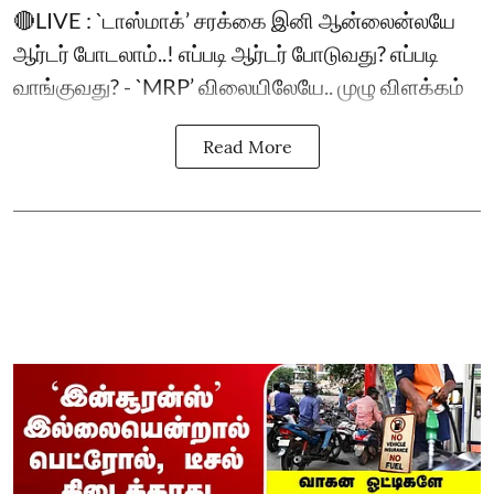
🔴LIVE : `டாஸ்மாக்’ சரக்கை இனி ஆன்லைன்லயே
ஆர்டர் போடலாம்..! எப்படி ஆர்டர் போடுவது? எப்படி
வாங்குவது? - `MRP’ விலையிலேயே.. முழு விளக்கம்
Read More