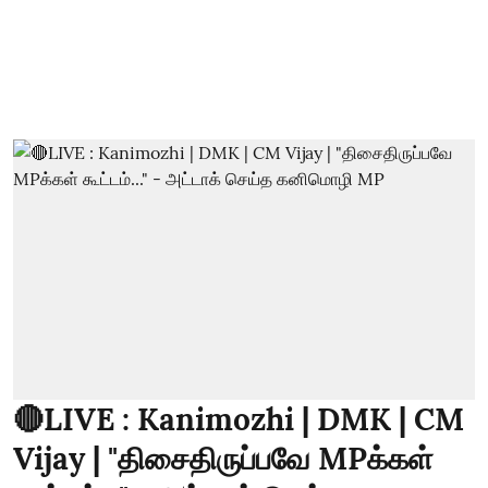
🔴LIVE : Kanimozhi | DMK | CM
Vijay | "திசைதிருப்பவே MPக்கள்