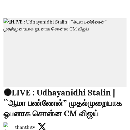
🔴LIVE : Udhayanidhi Stalin |
``ஆமா பண்ணேன்’’ முதல்முறையாக
ஓபனாக சொன்ன CM விஜய்
thanthitv