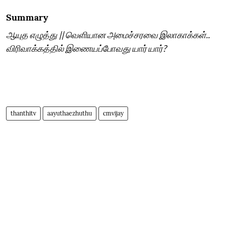
Summary
ஆயுத எழுத்து || வெளியான அமைச்சரவை இலாகாக்கள்..
விரிவாக்கத்தில் இணையப்போவது யார் யார்?
thanthitv
aayuthaezhuthu
cmvijay