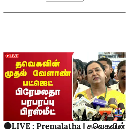
🔴LIVE : Premalatha | தவெகவின்