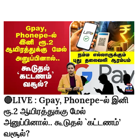
🔴LIVE : Gpay, Phonepe-ல் இனி
ரூ.2 ஆயிரத்துக்கு மேல்
அனுப்பினால்.. கூடுதல் `கட்டணம்’
வசூல்?