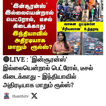
🔴LIVE : `இன்சூரன்ஸ்’
இல்லையென்றால் பெட்ரோல், டீசல்
கிடைக்காது - இந்தியாவில்
அதிரடியாக மாறும் ரூல்ஸ்?
thanthitv