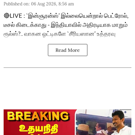
Published on
:
06 Aug 2026, 8:56 am
🔴LIVE : `இன்சூரன்ஸ்’ இல்லையென்றால் பெட்ரோல்,
டீசல் கிடைக்காது - இந்தியாவில் அதிரடியாக மாறும்
ரூல்ஸ்?.. வாகன ஓட்டிகளே `சீரியஸான’ உத்தரவு
Read More