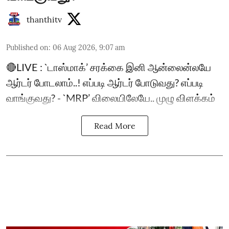
thanthitv
Published on
:
06 Aug 2026, 9:07 am
🔴LIVE : `டாஸ்மாக்’ சரக்கை இனி ஆன்லைன்லயே
ஆர்டர் போடலாம்..! எப்படி ஆர்டர் போடுவது? எப்படி
வாங்குவது? - `MRP’ விலையிலேயே.. முழு விளக்கம்
Read More