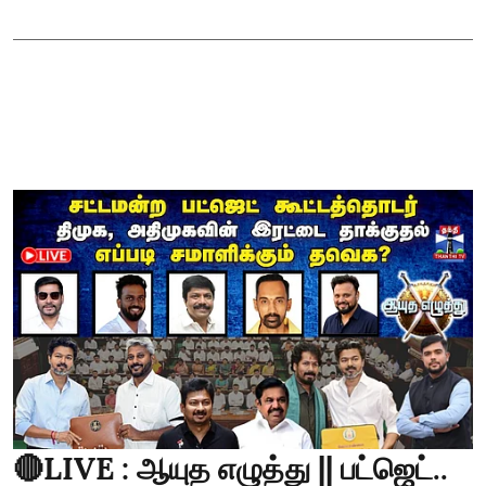
🔴LIVE : ஆயுத எழுத்து || பட்ஜெட்..