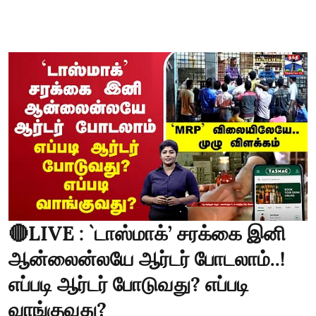
🔴LIVE : `டாஸ்மாக்’ சரக்கை இனி
ஆன்லைன்லயே ஆர்டர் போடலாம்..!
எப்படி ஆர்டர் போடுவது? எப்படி
வாங்குவது?