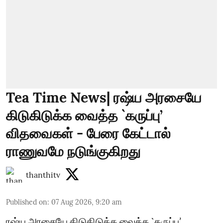
Tea Time News| ரஷ்ய அரசையே
கிடுகிடுக்க வைத்த `கருப்பு’
விதவைகள் - பேரை கேட்டால்
ராணுவமே நடுங்குகிறது
thanthitv
Published on
:
07 Aug 2026, 9:20 am
ரஷ்ய அரசையே கிடுகிடுக்க வைத்த `கருப்பு’