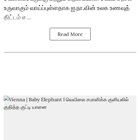
உருவாகும் வாய்ப்புள்ளதாக ஐ.நா.வின் உலக உணவுத்
திட்டம் எ ...
Read More