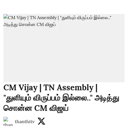
CM Vijay | TN Assembly |
"துளியும் விருப்பம் இல்லை.." அடித்து
சொன்ன CM விஜய்
thanthitv