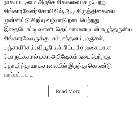
நாகப்பட்டினம் அருகே சிக்கலில் புகழ்பெற்ற
சிங்காரவேலர் கோயிலில், ஆடி கிருத்திகையை
முன்னிட்டு சிறப்பு வழிபாடு நடைபெற்றது.
இதையொட்டி வள்ளி, தெய்வானையுடன் எழுந்தருளிய
சிங்காரவேலருக்கு பால், சந்தனம், மஞ்சள்,
பஞ்சாமிர்தம், விபூதி உள்ளிட்ட 16 வகையான
பொருட்களால் மகா அபிஷேகம் நடைபெற்றது.
தொடர்ந்து யாகசாலையில் இருந்து கொண்டு
வரப்பட்ட பு ...
Read More