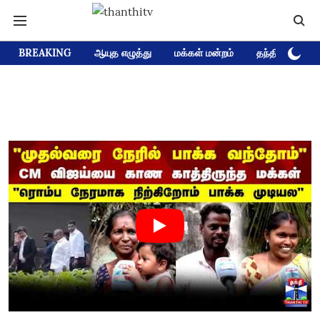
BREAKING
ஆயுத எழுத்து
மக்கள் மன்றம்
தந்தி டிவி D