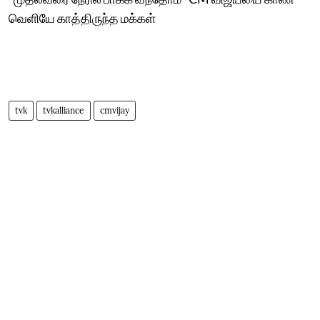
வெளியே காத்திருந்த மக்கள்
tvk
tvkalliance
cmvijay