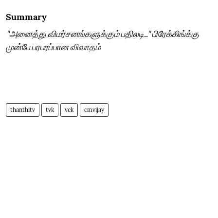
Summary
"அனைத்து விமர்சனங்களுக்கும் பதிலடி.." பிரேக்கிங்க்கு
முன்பே பரபரப்பான விவாதம்
thanthitv
tvk
vck
cmvijay