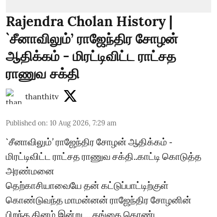
Rajendra Cholan History |
`சீனாவிலும்’ ராஜேந்திர சோழன்
ஆதிக்கம் - மிரட்டிவிட்ட ராட்சத
ராணுவ சக்தி
thanthitv
Published on
:
10 Aug 2026, 7:29 am
`சீனாவிலும்’ ராஜேந்திர சோழன் ஆதிக்கம் -
மிரட்டிவிட்ட ராட்சத ராணுவ சக்தி..காட்டி கொடுத்த
அரண்மனை
தெற்காசியாவையே தன் கட்டுப்பாட்டிற்குள்
கொண்டுவந்த மாமன்னன் ராஜேந்திர சோழனின்
பிறந்த தினம் இன்று.... கங்கை கொண்ட