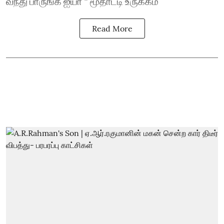
வந்து பாருங்க ஐயா " மூதாட்டி உருக்கம்
Read More