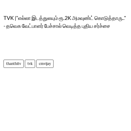
TVK |"எல்லா இடத்துலயும் ரூ.2K அமவுண்ட் கொடுத்தாரு.."
- தவெக வேட்பாளர் பேச்சால் வெடித்த புதிய சர்ச்சை
thanthitv
tvk
cmvijay