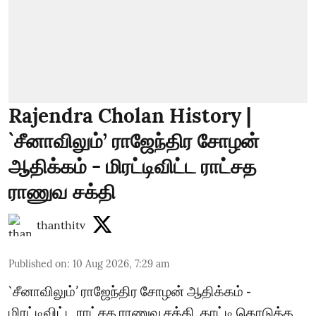
Rajendra Cholan History |
`சீனாவிலும்’ ராஜேந்திர சோழன்
ஆதிக்கம் - மிரட்டிவிட்ட ராட்சத
ராணுவ சக்தி
thanthitv
Published on
:
10 Aug 2026, 7:29 am
`சீனாவிலும்’ ராஜேந்திர சோழன் ஆதிக்கம் -
மிரட்டிவிட்ட ராட்சத ராணுவ சக்தி..காட்டி கொடுத்த