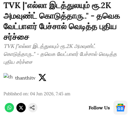
TVK |"எல்லா இடத்துலயும் ரூ.2K
அமவுண்ட் கொடுத்தாரு.." - தவெக
வேட்பாளர் பேச்சால் வெடித்த புதிய
சர்ச்சை
TVK |"எல்லா இடத்துலயும் ரூ.2K அமவுண்ட்
கொடுத்தாரு.." - தவெக வேட்பாளர் பேச்சால் வெடித்த
புதிய சர்ச்சை
thanthitv
Published on
:
04 Jun 2026, 7:45 am
Follow Us