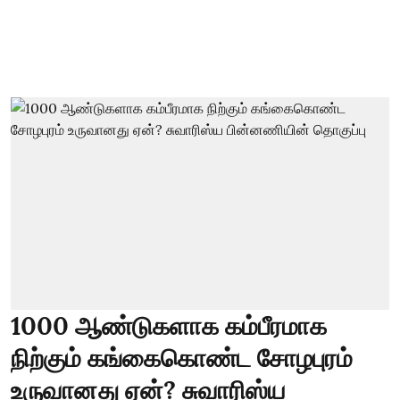
1000 ஆண்டுகளாக கம்பீரமாக
நிற்கும் கங்கைகொண்ட சோழபுரம்
உருவானது ஏன்? சுவாரிஸ்ய