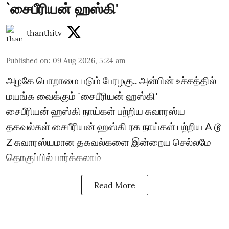
`சைபீரியன் ஹஸ்கி'
thanthitv
Published on
:
09 Aug 2026, 5:24 am
அழகே பொறாமை படும் பேரழகு.. அன்பின் உச்சத்தில்
மயங்க வைக்கும் `சைபீரியன் ஹஸ்கி'
சைபீரியன் ஹஸ்கி நாய்கள் பற்றிய சுவாரஸ்ய
தகவல்கள் சைபீரியன் ஹஸ்கி ரக நாய்கள் பற்றிய A டூ
Z சுவாரஸ்யமான தகவல்களை இன்றைய செல்லமே
தொகுப்பில் பார்க்கலாம்
Read More