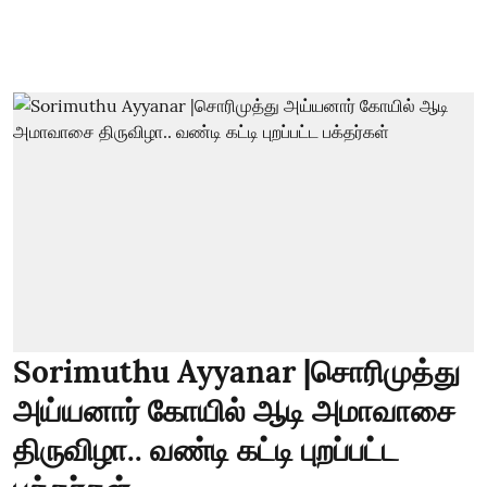
Sorimuthu Ayyanar |சொரிமுத்து
அய்யனார் கோயில் ஆடி அமாவாசை
திருவிழா.. வண்டி கட்டி புறப்பட்ட