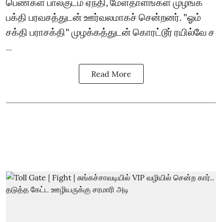
பெண்கள் பால்குடம் ஏந்தி, மேளதாளங்கள் முழங்க
பக்தி பரவசத்துடன் ஊர்வலமாகச் சென்றனர். "ஓம்
சக்தி பராசக்தி" முழக்கத்துடன் கொரட்டூர் ரயில்வே ச
...
Read More