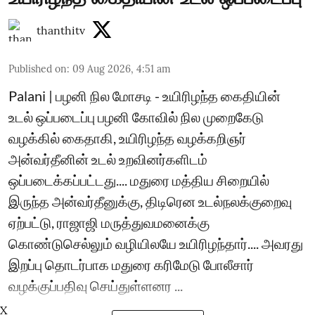
thanthitv
Published on
:
09 Aug 2026, 4:51 am
Palani | பழனி நில மோசடி - உயிரிழந்த கைதியின்
உடல் ஒப்படைப்பு பழனி கோவில் நில முறைகேடு
வழக்கில் கைதாகி, உயிரிழந்த வழக்கறிஞர்
அன்வர்தீனின் உடல் உறவினர்களிடம்
ஒப்படைக்கப்பட்டது.... மதுரை மத்திய சிறையில்
இருந்த அன்வர்தீனுக்கு, திடிரென உடல்நலக்குறைவு
ஏற்பட்டு, ராஜாஜி மருத்துவமனைக்கு
கொண்டுசெல்லும் வழியிலயே உயிரிழந்தார்.... அவரது
இறப்பு தொடர்பாக மதுரை கரிமேடு போலீசார்
வழக்குப்பதிவு செய்துள்ளனர ...
X