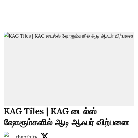
KAG Tiles | KAG டைல்ஸ்
ஷோரூம்களில் ஆடி ஆஃபர் விற்பனை
thanthitv