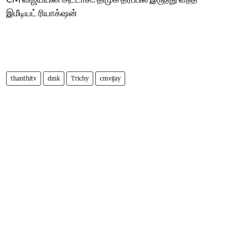
இமீடியட் ரியாக்‌ஷன்
thanthitv
dmk
Trichy
cmvijay