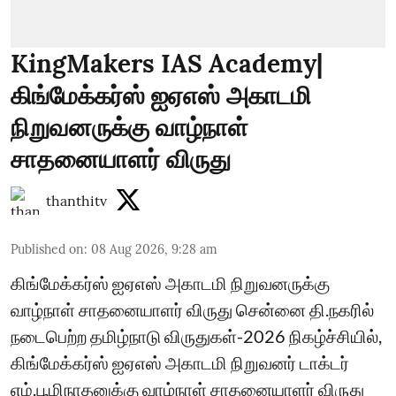
KingMakers IAS Academy|
கிங்மேக்கர்ஸ் ஐஏஎஸ் அகாடமி
நிறுவனருக்கு வாழ்நாள்
சாதனையாளர் விருது
thanthitv
Published on
:
08 Aug 2026, 9:28 am
கிங்மேக்கர்ஸ் ஐஏஎஸ் அகாடமி நிறுவனருக்கு
வாழ்நாள் சாதனையாளர் விருது சென்னை தி.நகரில்
நடைபெற்ற தமிழ்நாடு விருதுகள்-2026 நிகழ்ச்சியில்,
கிங்மேக்கர்ஸ் ஐஏஎஸ் அகாடமி நிறுவனர் டாக்டர்
எம்.பூமிநாதனுக்கு வாழ்நாள் சாதனையாளர் விருது