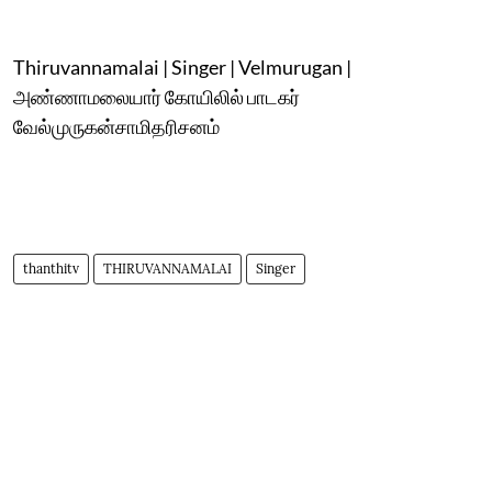
Thiruvannamalai | Singer | Velmurugan |
அண்ணாமலையார் கோயிலில் பாடகர்
வேல்முருகன்சாமிதரிசனம்
thanthitv
THIRUVANNAMALAI
Singer