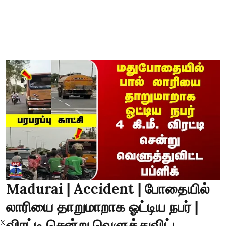
Madurai | Accident | போதையில்
லாரியை தாறுமாறாக ஓட்டிய நபர் |
விரட்டி சென்று வெளுத்துவிட்ட
X