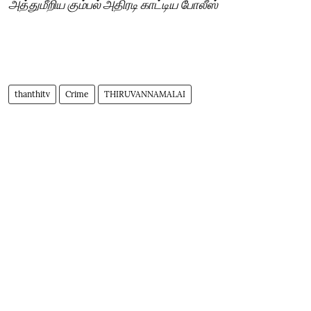
அத்துமீறிய கும்பல் அதிரடி காட்டிய போலீஸ்
thanthitv
Crime
THIRUVANNAMALAI