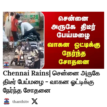
Chennai Rains| சென்னை அருகே
திடீர் பேய்மழை - வாகன ஓட்டிக்கு
நேர்ந்த சோதனை
thanthitv