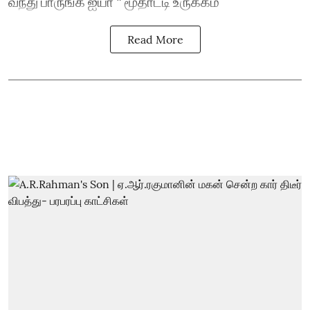
வந்து பாருங்க ஐயா " மூதாட்டி உருக்கம்
Read More