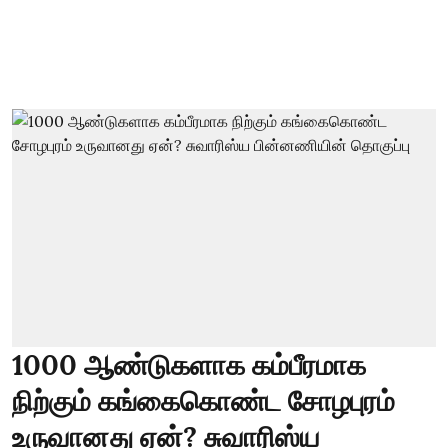
1000 ஆண்டுகளாக கம்பீரமாக
நிற்கும் கங்கைகொண்ட சோழபுரம்
உருவானது ஏன்? சுவாரிஸ்ய