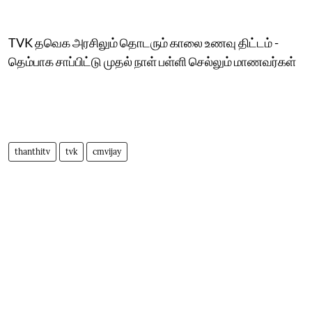
TVK தவெக அரசிலும் தொடரும் காலை உணவு திட்டம் -
தெம்பாக சாப்பிட்டு முதல் நாள் பள்ளி செல்லும் மாணவர்கள்
thanthitv
tvk
cmvijay