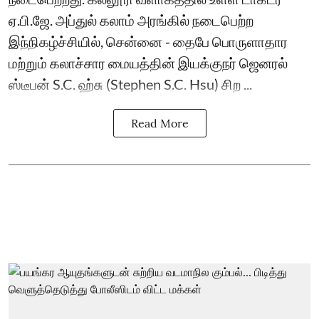
ஏ.பி.ஜே. அப்துல் கலாம் அரங்கில் நடைபெற்ற
இந்நிகழ்ச்சியில், சென்னை - தைபே பொருளாதார
மற்றும் கலாச்சார மையத்தின் இயக்குநர் ஜெனரல்
ஸ்டீபன் S.C. ஹ்சு (Stephen S.C. Hsu) சிற ...
Read More