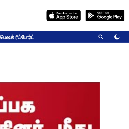
பெஷல் ரிப்போர்ட்