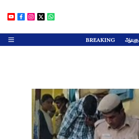
BREAKING
ஆயுத 