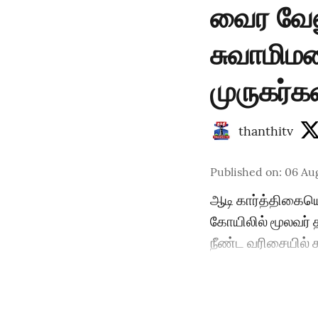
வைர வேல
சுவாமிமல
முருகர்க
thanthitv
Published on
:
06 Au
ஆடி கார்த்திகைய
கோயிலில் மூலவர் 
நீண்ட வரிசையில் க