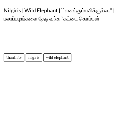
Nilgiris | Wild Elephant | ``எனக்கும் பசிக்கும்ல..'' |
பலாப்பழங்களை தேடி வந்த `கட்டை கொம்பன்'
thanthitv
nilgiris
wild elephant