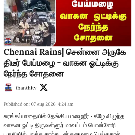
Chennai Rains| சென்னை அருகே
திடீர் பேய்மழை - வாகன ஓட்டிக்கு
நேர்ந்த சோதனை
thanthitv
Published on
:
07 Aug 2026, 4:24 am
சுரங்கப்பாதையில் தேங்கிய மழைநீர் - கீழே விழுந்த
வாகன ஓட்டி திருவள்ளுர் மாவட்டம் பொன்னேரி
பகுதியில் பலத்த காற்றுடன் கனமழை பெய்ததால்,