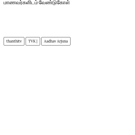
மாணவர்களிடம் வேண்டுகோள்
thanthitv
TVK |
Aadhav Arjuna