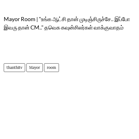
Mayor Room | "உங்க ஆட்சி தான் முடிஞ்சிருச்சே.. இப்போ
இவரு தான் CM.." தவெக கவுன்சிலர்கள் வாக்குவாதம்
thanthitv
Mayor
room