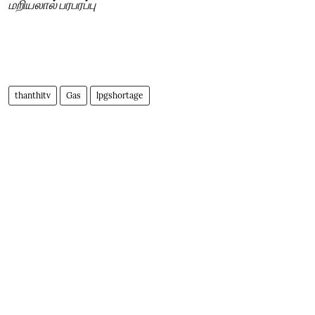
மறியலால் பரபரப்பு
thanthitv
Gas
lpgshortage