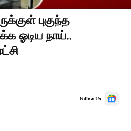
க்குள் புகுந்த
க்க ஓடிய நாய்..
ாட்சி
Follow Us