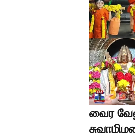
வைர வேல
சுவாமிமல