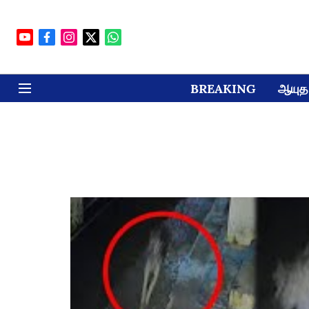
BREAKING
ஆயுத 