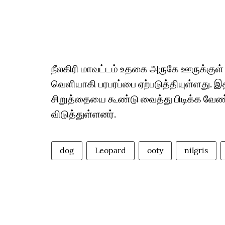
நீலகிரி மாவட்டம் உதகை அருகே ஊருக்குள் ப
வெளியாகி பரபரப்பை ஏற்படுத்தியுள்ளது.
சிறுத்தையை கூண்டு வைத்து பிடிக்க வே
விடுத்துள்ளனர்.
dog
Leopard
ooty
nilgris