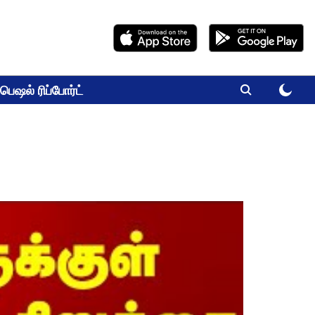
பெஷல் ரிப்போர்ட்