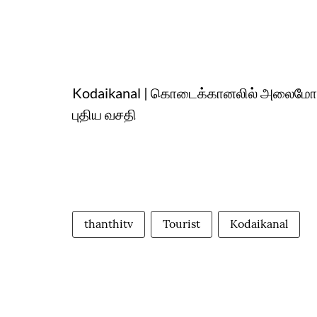
Kodaikanal | கொடைக்கானலில் அலைமோதும்
புதிய வசதி
thanthitv
Tourist
Kodaikanal