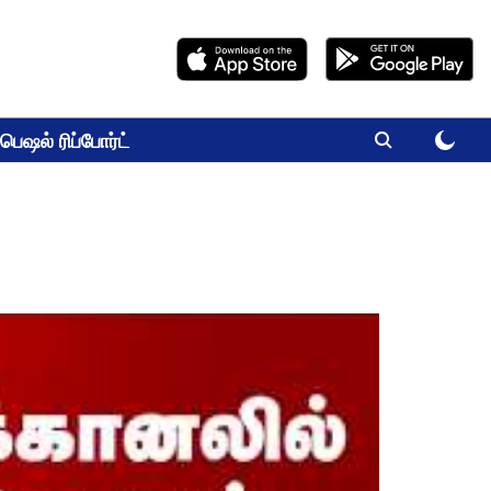
பெஷல் ரிப்போர்ட்