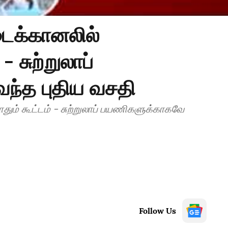
ைக்கானலில்
 சுற்றுலாப்
ந்த புதிய வசதி
் கூட்டம் - சுற்றுலாப் பயணிகளுக்காகவே
Follow Us