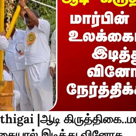
thigai |ஆடி கிருத்திகை..மா
க்கையால் இடித்து வினோத