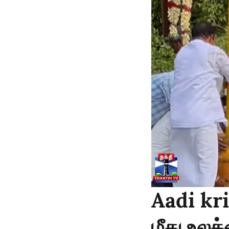
Aadi kri
மீது உல