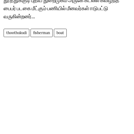
பைபர் படகை மீட்கும் பணியில் மீனவர்கள் ஈடுபட்டு
வருகின்றனர்...
thoothukudi
fisherman
boat