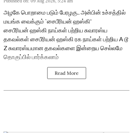
Published on
:
09 Aug 2026, 5:24 am
அழகே பொறாமை படும் பேரழகு.. அன்பின் உச்சத்தில்
மயங்க வைக்கும் `சைபீரியன் ஹஸ்கி'
சைபீரியன் ஹஸ்கி நாய்கள் பற்றிய சுவாரஸ்ய
தகவல்கள் சைபீரியன் ஹஸ்கி ரக நாய்கள் பற்றிய A டூ
Z சுவாரஸ்யமான தகவல்களை இன்றைய செல்லமே
தொகுப்பில் பார்க்கலாம்
Read More