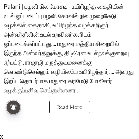
Palani | பழனி நில மோசடி - உயிரிழந்த கைதியின்
உடல் ஒப்படைப்பு பழனி கோவில் நில முறைகேடு
வழக்கில் கைதாகி, உயிரிழந்த வழக்கறிஞர்
அன்வர்தீனின் உடல் உறவினர்களிடம்
ஒப்படைக்கப்பட்டது.... மதுரை மத்திய சிறையில்
இருந்த அன்வர்தீனுக்கு, திடிரென உடல்நலக்குறைவு
ஏற்பட்டு, ராஜாஜி மருத்துவமனைக்கு
கொண்டுசெல்லும் வழியிலயே உயிரிழந்தார்.... அவரது
இறப்பு தொடர்பாக மதுரை கரிமேடு போலீசார்
வழக்குப்பதிவு செய்துள்ளனர ...
Read More
X