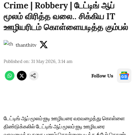
Crime | Robbery | டேட்டிங் ஆப்
மூலம் விரித்த வலை.. சிக்கிய IT
ஊழியரிடம் கொள்ளையடித்த கும்பல்
thanthitv
Published on
:
31 May 2026, 3:14 am
Follow Us
டேட்டிங் ஆப் மூலம் ஐடி ஊழியரை வரவழைத்து கொள்ளை
திண்டுக்கலில் டேட்டிங் ஆப் மூலம் ஐடி ஊழியரை
வரவழைத்து நகை பணம் கொள்ளையடித்த 6 பேர் கொண்ட