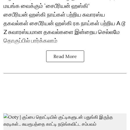
மயங்க வைக்கும் `சைபீரியன் ஹஸ்கி'
சைபீரியன் ஹஸ்கி நாய்கள் பற்றிய சுவாரஸ்ய
தகவல்கள் சைபீரியன் ஹஸ்கி ரக நாய்கள் பற்றிய A டூ
Z சுவாரஸ்யமான தகவல்களை இன்றைய செல்லமே
தொகுப்பில் பார்க்கலாம்
Read More