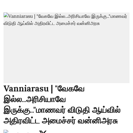
Vanniarasu | "வேகவே
இல்ல..அரிசியாவே
இருக்கு.."மாணவர் விடுதி ஆய்வில்
அதிரவிட்ட அமைச்சர் வன்னிஅரசு