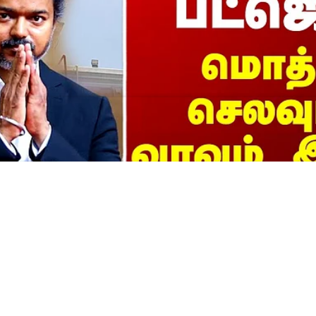
et 2026 | CM Vijay | தம
..மொத்த செலவும், வரவும் 