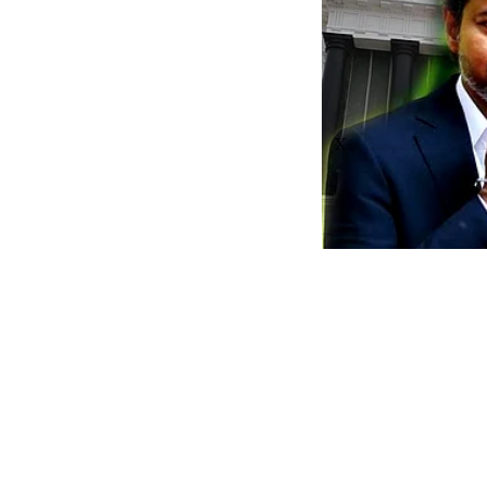
X
TN Budg
பட்ஜெட்
thanthitv