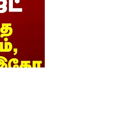
ிழக
இதோ