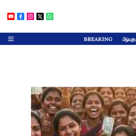
BREAKING
ஆயுத 