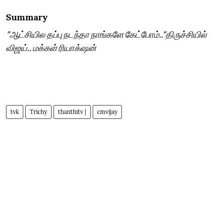
Summary
"ஆட்சியில தப்பு நடந்தா நாங்களே கேட்போம்.."திருச்சியில்
விஜய்.. மக்கள் ரியாக்‌ஷன்
tvk
Trichy
thanthitv |
cmvijay