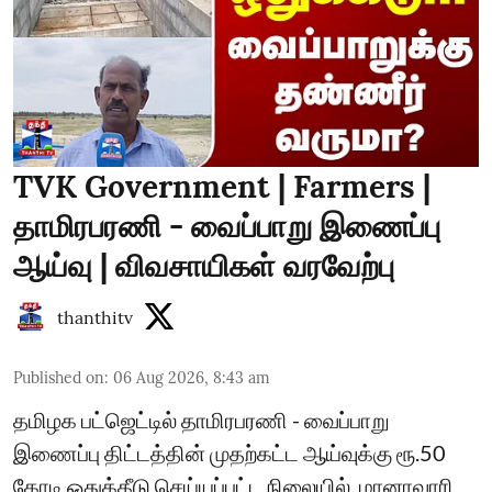
TVK Government | Farmers |
தாமிரபரணி - வைப்பாறு இணைப்பு
ஆய்வு | விவசாயிகள் வரவேற்பு
thanthitv
Published on
:
06 Aug 2026, 8:43 am
தமிழக பட்ஜெட்டில் தாமிரபரணி - வைப்பாறு
இணைப்பு திட்டத்தின் முதற்கட்ட ஆய்வுக்கு ரூ.50
கோடி ஒதுக்கீடு செய்யப்பட்ட நிலையில், மானாவாரி