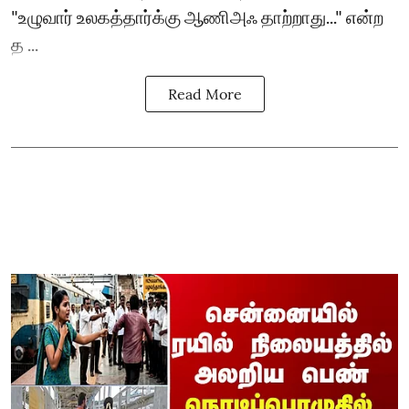
"உழுவார் உலகத்தார்க்கு ஆணிஅஃ தாற்றாது..." என்ற
த ...
Read More